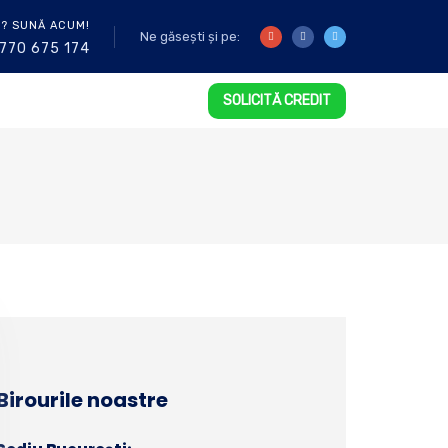
I? SUNĂ ACUM!
Ne găsești și pe:
770 675 174
SOLICITĂ CREDIT
Birourile noastre