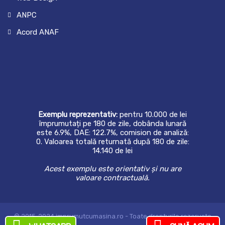
ANPC
Acord ANAF
Exemplu reprezentativ:
pentru 10.000 de lei
împrumutați pe 180 de zile, dobânda lunară
este 6.9%, DAE: 122.7%, comision de analiză:
0. Valoarea totală returnată după 180 de zile:
14.140 de lei
Acest exemplu este orientativ și nu are
valoare contractuală.
© 2015-2024 imprumutcumasina.ro - Toate drepturile rezervate