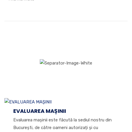
Cum funcţionează?
Cea mai simplă modalitate prin care îți rezolvi urgențele
financiare în doar 3 pași!
EVALUAREA MAȘINII
Evaluarea mașinii este făcută la sediul nostru din
București, de către oameni autorizați și cu