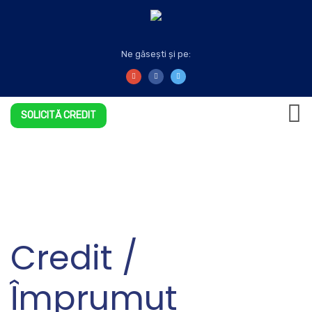
Ne găsești și pe:
SOLICITĂ CREDIT
Credit /
Împrumut